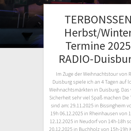
TERBONSSE
Herbst/Winte
Termine 2025
RADIO-Duisbu
Im Zuge der Weihnachtstour von 
Duisburg spiele ich an 4 Tagen auf 
Weihnachtsmärkten in Duisburg. Das 
Sicherheit sehr viel Spaß machen Die
sind am: 29.11.2025 in Bissingheim v
19h 06.12.2025 in Rheinhausen von 
12.12.2025 in Neudorf von 14h-18h s
20.12.2025 in Buchholz von 15h-19h