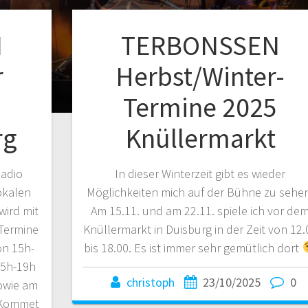
N
TERBONSSEN
r
Herbst/Winter-
Termine 2025
rg
Knüllermarkt
Radio
In dieser Winterzeit gibt es wieder
lokalen
Möglichkeiten mich auf der Bühne zu sehe
wird mit
Am 15.11. und am 22.11. spiele ich vor de
 Termine
Knüllermarkt in Duisburg in der Zeit von 12.
on 15h-
bis 18.00. Es ist immer sehr gemütlich dort
15h-19h
christoph
23/10/2025
0
owie am
 Kommet